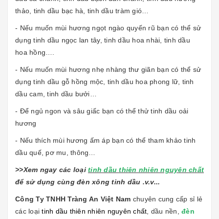
thảo, tinh dầu bạc hà, tinh dầu tràm gió…
- Nếu muốn mùi hương ngọt ngào quyến rũ bạn có thể sử
dụng tinh dầu ngọc lan tây, tinh dầu hoa nhài, tinh dầu
hoa hồng….
- Nếu muốn mùi hương nhẹ nhàng thư giãn bạn có thể sử
dụng tinh dầu gỗ hồng mộc, tinh dầu hoa phong lữ, tinh
dầu cam, tinh dầu bưởi…
- Để ngủ ngon và sâu giấc bạn có thể thử tinh dầu oải
hương
- Nếu thích mùi hương ấm áp bạn có thể tham khảo tinh
dầu quế, pơ mu, thông…
>>Xem ngay các loại
tinh dầu thiên nhiên nguyên chất
để sử dụng cùng đèn xông tinh dầu .v.v...
Công Ty TNHH Tràng An Việt Nam
chuyên cung cấp sỉ lẻ
các loại
tinh dầu thiên nhiên nguyên chất
, dầu nền,
đèn