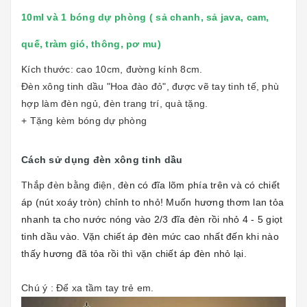
10ml và 1 bóng dự phòng ( sả chanh, sả java, cam,
quế, tràm gió, thông, pơ mu)
Kích thước: cao 10cm, đường kính 8cm.
Đèn xông tinh dầu "Hoa đào đỏ", được vẽ tay tinh tế, phù
hợp làm đèn ngủ, đèn trang trí, quà tặng.
+ Tặng kèm bóng dự phòng
Cách sử dụng đèn xông tinh dầu
Thắp đèn bằng điện, đ
èn có đĩa lõm phía trên và có chiết
áp (nút xoáy tròn) chỉnh to nhỏ! Muốn hương thơm lan tỏa
nhanh ta cho nước nóng vào 2/3 đĩa đèn rồi nhỏ 4 - 5
giọt
tinh dầu vào. Vặn chiết áp đèn mức cao nhất đến khi nào
thấy hương đã tỏa rồi thì vặn chiết áp đèn nhỏ lại.
Chú ý : Để xa tầm tay trẻ em.