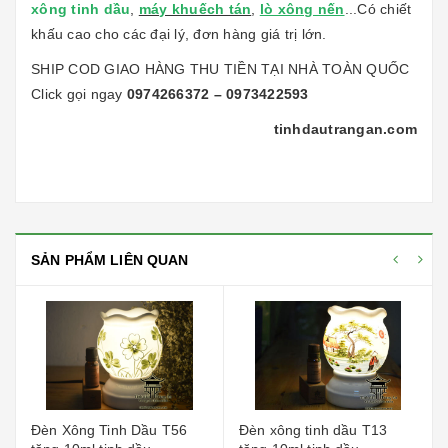
xông tinh dầu
,
máy khuếch tán
,
lò xông nến
...Có chiết
khấu cao cho các đại lý, đơn hàng giá trị lớn.
SHIP COD GIAO HÀNG THU TIỀN TẠI NHÀ TOÀN QUỐC
Click gọi ngay
0974266372
–
0973422593
tinhdautrangan.com
SẢN PHẨM LIÊN QUAN
Đèn Xông Tinh Dầu T56
Đèn xông tinh dầu T13