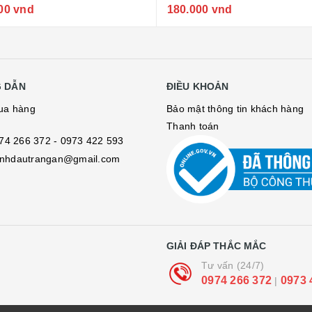
00 vnd
180.000 vnd
 DẪN
ĐIỀU KHOẢN
ua hàng
Bảo mật thông tin khách hàng
Thanh toán
74 266 372
- 0973 422 593
tinhdautrangan@gmail.com
GIẢI ĐÁP THẮC MẮC
Tư vấn (24/7)
0974 266 372
0973 
|