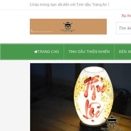
Chào mừng bạn đã đến với Tinh dầu Tràng An !
Xu h
TRANG CHỦ
TINH DẦU THIÊN NHIÊN
ĐÈN X