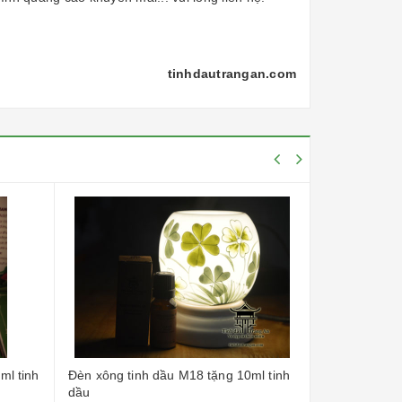
tinhdautrangan.com
ml tinh
Đèn xông tinh dầu M18 tặng 10ml tinh
Đèn Xông Tin
dầu
dầu