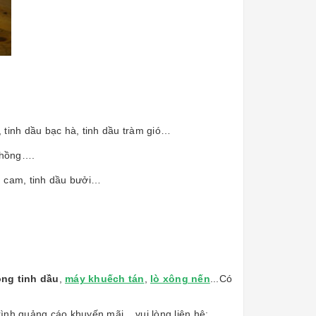
, tinh dầu bạc hà, tinh dầu tràm gió…
a hồng….
u cam, tinh dầu bưởi…
ng tinh dầu
,
máy khuếch tán
,
lò xông nến
...Có
ình quảng cáo khuyến mãi... vui lòng liên hệ: