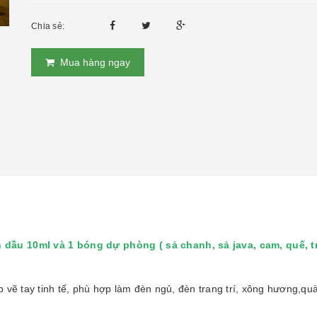
Chia sẻ:
Mua hàng ngay
 dầu 10ml và 1 bóng dự phòng ( sả chanh, sả java, cam, quế, t
 vẽ tay tinh tế, phù hợp làm đèn ngủ, đèn trang trí, xông hương,quà