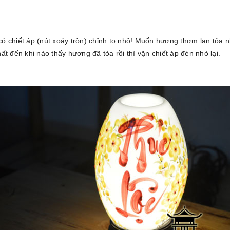
 có chiết áp (nút xoáy tròn) chỉnh to nhỏ! Muốn hương thơm lan tỏa 
t đến khi nào thấy hương đã tỏa rồi thì vặn chiết áp đèn nhỏ lại.