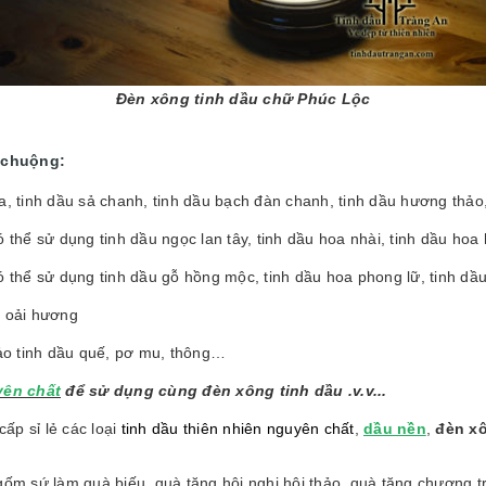
Đèn xông tinh dầu chữ Phúc Lộc
 chuộng:
a, tinh dầu sả chanh, tinh dầu bạch đàn chanh, tinh dầu hương thảo
thể sử dụng tinh dầu ngọc lan tây, tinh dầu hoa nhài, tinh dầu ho
thể sử dụng tinh dầu gỗ hồng mộc, tinh dầu hoa phong lữ, tinh dầ
u oải hương
ảo tinh dầu quế, pơ mu, thông…
yên chất
để sử dụng cùng đèn xông tinh dầu .v.v...
ấp sỉ lẻ các loại
tinh dầu thiên nhiên nguyên chất
,
dầu nền
,
đèn xô
.
gốm sứ làm quà biếu, quà tặng hội nghị hội thảo, quà tặng chương tr