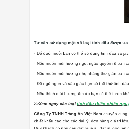
Tư vấn sử dụng một số loại tinh dầu được ưa
- Để đuổi muỗi bạn có thể sử dụng tinh dầu sả jav
- Nếu muốn mùi hương ngọt ngào quyến rũ bạn có 
- Nếu muốn mùi hương nhẹ nhàng thư giãn bạn có 
- Để ngủ ngon và sâu giấc bạn có thể thử tinh dầ
- Nếu thích mùi hương ấm áp bạn có thể tham kh
>>Xem ngay các loại
tinh dầu thiên nhiên ngu
Công Ty TNHH Tràng An Việt Nam
chuyên cung c
chiết khấu cao cho các đại lý, đơn hàng giá trị lớn
Quý khách có nhu cầu đặt mua sỉ, đặt in logo lên 