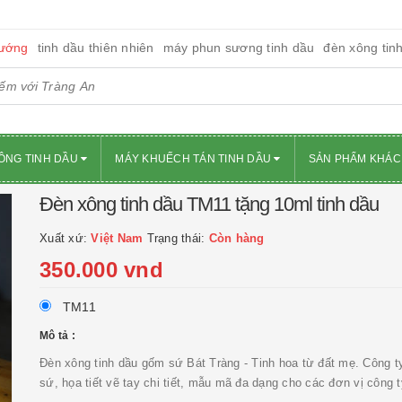
ướng
tinh dầu thiên nhiên
máy phun sương tinh dầu
đèn xông tin
ÔNG TINH DẦU
MÁY KHUẾCH TÁN TINH DẦU
SẢN PHẨM KHÁ
Đèn xông tinh dầu TM11 tặng 10ml tinh dầu
Xuất xứ:
Việt Nam
Trạng thái:
Còn hàng
350.000 vnd
TM11
Mô tả :
Đèn xông tinh dầu gốm sứ Bát Tràng - Tinh hoa từ đất mẹ. Công t
sứ, họa tiết vẽ tay chi tiết, mẫu mã đa dạng cho các đơn vị công t