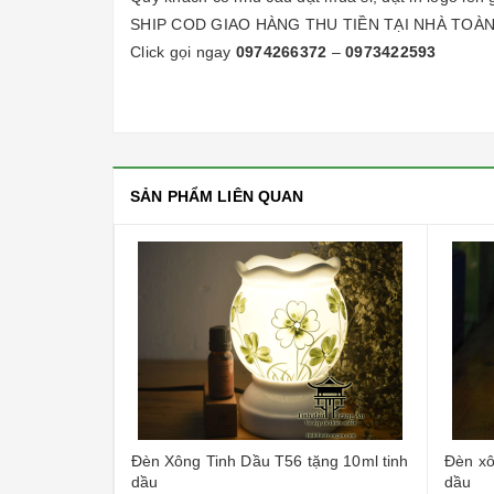
SHIP COD GIAO HÀNG THU TIỀN TẠI NHÀ TOÀ
Click gọi ngay
0974266372
–
0973422593
SẢN PHẨM LIÊN QUAN
ng 10ml tinh
Đèn Xông Tinh Dầu T56 tặng 10ml tinh
Đèn xô
dầu
dầu