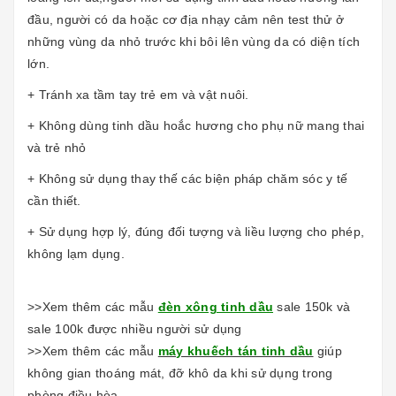
đầu, người có da hoặc cơ địa nhạy cảm nên test thử ở
những vùng da nhỏ trước khi bôi lên vùng da có diện tích
lớn.
+ Tránh xa tầm tay trẻ em và vật nuôi.
+ Không dùng tinh dầu hoắc hương cho phụ nữ mang thai
và trẻ nhỏ
+ Không sử dụng thay thế các biện pháp chăm sóc y tế
cần thiết.
+ Sử dụng hợp lý, đúng đối tượng và liều lượng cho phép,
không lạm dụng.
>>Xem thêm các mẫu
đèn xông tinh dầu
sale 150k và
sale 100k được nhiều người sử dụng
>>Xem thêm các mẫu
máy khuếch tán tinh dầu
giúp
không gian thoáng mát, đỡ khô da khi sử dụng trong
phòng điều hòa.