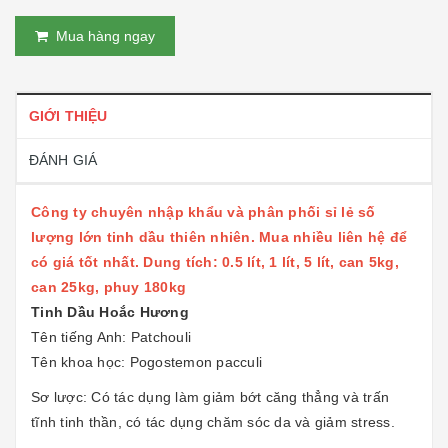
Mua hàng ngay
GIỚI THIỆU
ĐÁNH GIÁ
Công ty chuyên nhập khẩu và phân phối sỉ lẻ số
lượng lớn tinh dầu thiên nhiên. Mua nhiều liên hệ để
có giá tốt nhất. Dung tích: 0.5 lít, 1 lít, 5 lít, can 5kg,
can 25kg, phuy 180kg
Tinh Dầu Hoắc Hương
Tên tiếng Anh: Patchouli
Tên khoa học: Pogostemon pacculi
Sơ lược: Có tác dụng làm giảm bớt căng thẳng và trấn
tĩnh tinh thần, có tác dụng chăm sóc da và giảm stress.