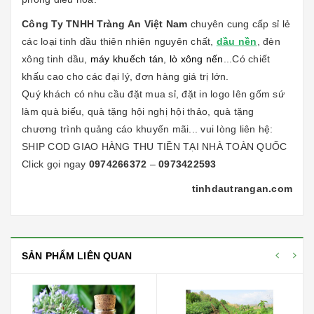
Công Ty TNHH Tràng An Việt Nam
chuyên cung cấp sỉ lẻ
các loại tinh dầu thiên nhiên nguyên chất,
dầu nền
, đèn
xông tinh dầu,
máy khuếch tán
,
lò xông nến
...Có chiết
khấu cao cho các đại lý, đơn hàng giá trị lớn.
Quý khách có nhu cầu đặt mua sỉ, đặt in logo lên gốm sứ
làm quà biếu, quà tặng hội nghị hội thảo, quà tặng
chương trình quảng cáo khuyến mãi... vui lòng liên hệ:
SHIP COD GIAO HÀNG THU TIỀN TẠI NHÀ TOÀN QUỐC
Click gọi ngay
0974266372
–
0973422593
tinhdautrangan.com
SẢN PHẨM LIÊN QUAN