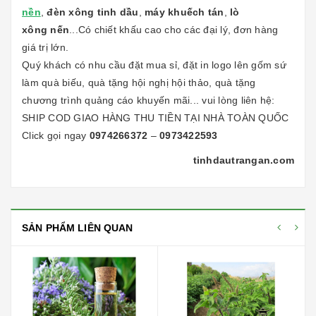
nền
,
đèn xông tinh dầu
,
máy khuếch tán
,
lò
xông nến
...Có chiết khấu cao cho các đại lý, đơn hàng
giá trị lớn.
Quý khách có nhu cầu đặt mua sỉ, đặt in logo lên gốm sứ
làm quà biếu, quà tặng hội nghị hội thảo, quà tặng
chương trình quảng cáo khuyến mãi... vui lòng liên hệ:
SHIP COD GIAO HÀNG THU TIỀN TẠI NHÀ TOÀN QUỐC
Click gọi ngay
0974266372
–
0973422593
tinhdautrangan.com
SẢN PHẨM LIÊN QUAN