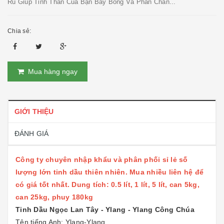
Rũ Giúp Tinh Thần Của Bạn Bay Bổng Và Phấn Chấn...
Chia sẻ:
Mua hàng ngay
GIỚI THIỆU
ĐÁNH GIÁ
Công ty chuyên nhập khẩu và phân phối sỉ lẻ số
lượng lớn tinh dầu thiên nhiên. Mua nhiều liên hệ để
có giá tốt nhất. Dung tích: 0.5 lít, 1 lít, 5 lít, can 5kg,
can 25kg, phuy 180kg
Tinh Dầu Ngọc Lan Tây - Ylang - Ylang Công Chúa
Tên tiếng Anh: Ylang-Ylang