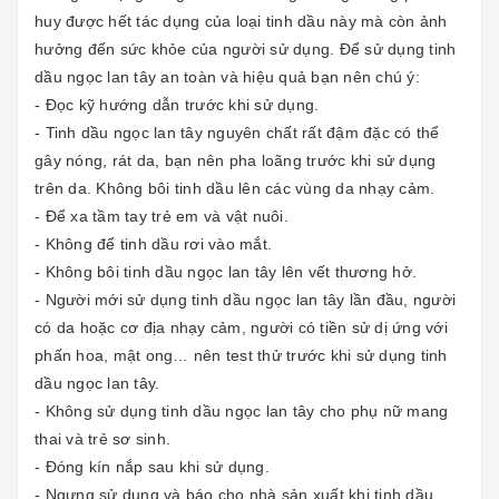
huy được hết tác dụng của loại tinh dầu này mà còn ảnh
hưởng đến sức khỏe của người sử dụng. Để sử dụng tinh
dầu ngọc lan tây an toàn và hiệu quả bạn nên chú ý:
- Đọc kỹ hướng dẫn trước khi sử dụng.
- Tinh dầu ngọc lan tây nguyên chất rất đậm đặc có thể
gây nóng, rát da, bạn nên pha loãng trước khi sử dụng
trên da. Không bôi tinh dầu lên các vùng da nhạy cảm.
- Để xa tầm tay trẻ em và vật nuôi.
- Không để tinh dầu rơi vào mắt.
- Không bôi tinh dầu ngọc lan tây lên vết thương hở.
- Người mới sử dụng tinh dầu ngọc lan tây lần đầu, người
có da hoặc cơ địa nhạy cảm, người có tiền sử dị ứng với
phấn hoa, mật ong… nên test thử trước khi sử dụng tinh
dầu ngọc lan tây.
- Không sử dụng tinh dầu ngọc lan tây cho phụ nữ mang
thai và trẻ sơ sinh.
- Đóng kín nắp sau khi sử dụng.
- Ngưng sử dụng và báo cho nhà sản xuất khi tinh dầu